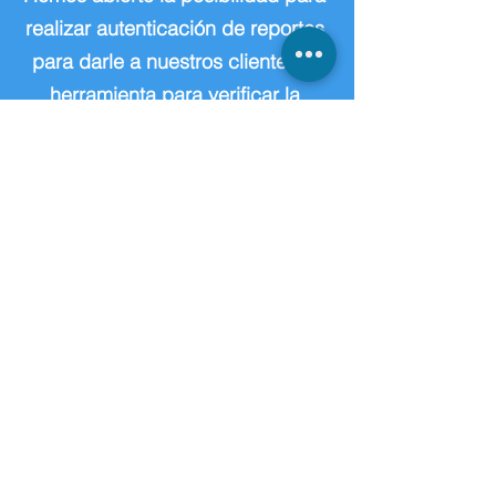
realizar autenticación de reportes
para darle a nuestros clientes la
herramienta para verificar la
originalidad y validez de los
documentos que han sido
emitidos por ALPHA 1 S.A.S.
REALICE SU
SOLICITUD DE
ANÁLISIS