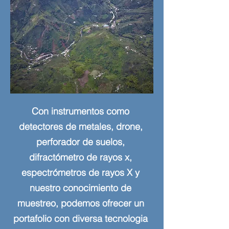
Con instrumentos como
detectores de metales, drone,
perforador de suelos,
difractómetro de rayos x,
espectrómetros de rayos X y
nuestro conocimiento de
muestreo, podemos ofrecer un
portafolio con diversa tecnologia